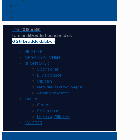
ORGANISATIONEN
NYHEDER
KONTAKT
+45 4018 6350
formand@odderhaandbold.dk
Gå til breddeklubben
BILLETTER
ORGANISATIONEN
SPONSORER
Sponsorer
Bliv sponsor
Vippen
Netværkssamarbejde
Arrangementer
OM OS
Om os
Spillerdragt
Logo og Billeder
NYHEDER