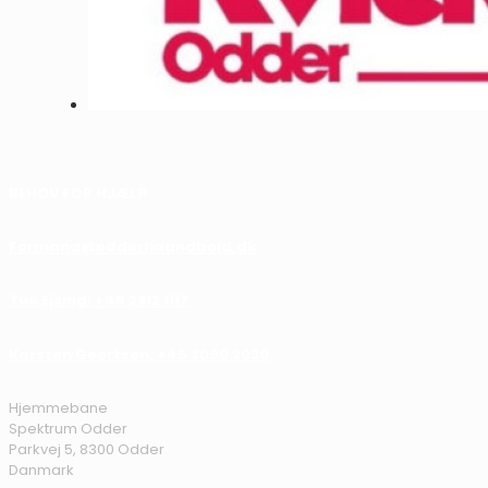
BEHOV FOR HJÆLP
Formand@odderhaandbold.dk
Tue Ejsing: +45 2812 1117
Karsten Geertsen: +45 2090 2030
Hjemmebane
Spektrum Odder
Parkvej 5, 8300 Odder
Danmark