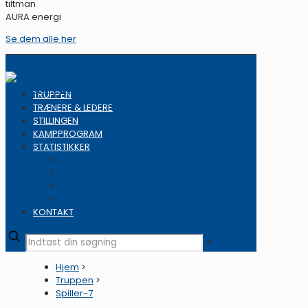
tiltman
AURA energi
Se dem alle her
TRUPPEN
TRÆNERE & LEDERE
STILLINGEN
KAMPPROGRAM
STATISTIKKER
Topscorer
Straffekast
Udvisninger
Tilskuertal
KONTAKT
✕
Hjem
>
Truppen
>
Spiller-7