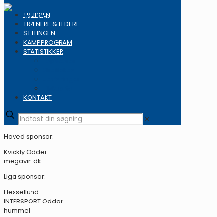
TRUPPEN
TRÆNERE & LEDERE
STILLINGEN
KAMPPROGRAM
STATISTIKKER
Topscorer
Straffekast
Udvisninger
Tilskuertal
KONTAKT
✕
Hoved sponsor:
Kvickly Odder
megavin.dk
Liga sponsor:
Hessellund
INTERSPORT Odder
hummel