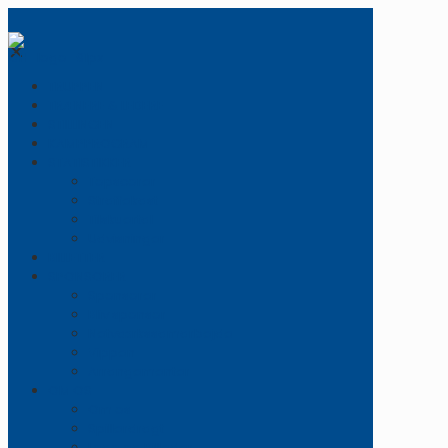
✕
TRUPPEN
TRÆNERE & LEDERE
STILLINGEN
KAMPPROGRAM
STATISTIKKER
Topscorer
Straffekast
Tilskuertal
Udvisninger
BILLETTER
SPONSORER
Sponsorer
Bliv sponsor
Netværkssamarbejde
Vippen
Arrangementer
OM OS
Om os
Spillerdragt
Logo og Billeder