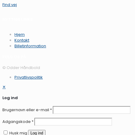
Find vej
NYTTIGE LINKS
Hjem
Kontakt
Billetinformation
FØLG OS PÅ
© Odder Håndbold
Privatlivspolitik
✕
Log ind
Brugernavn eller e-mail
*
Adgangskode
*
Husk mig
Log ind