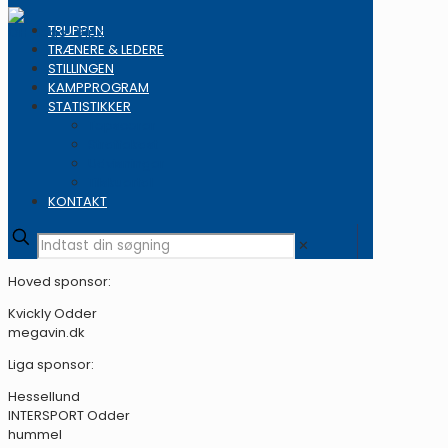
TRUPPEN
TRÆNERE & LEDERE
STILLINGEN
KAMPPROGRAM
STATISTIKKER
Topscorer
Straffekast
Udvisninger
Tilskuertal
KONTAKT
✕
Hoved sponsor:
Kvickly Odder
megavin.dk
Liga sponsor:
Hessellund
INTERSPORT Odder
hummel