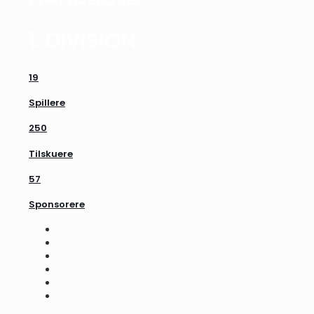
1. DIVISION
19
Spillere
250
Tilskuere
57
Sponsorere