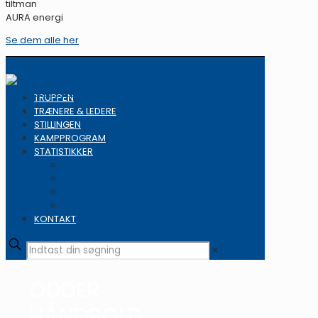
tiltman
AURA energi
Se dem alle her
TRUPPEN
TRÆNERE & LEDERE
STILLINGEN
KAMPPROGRAM
STATISTIKKER
Topscorer
Straffekast
Udvisninger
Tilskuertal
KONTAKT
✕
ODDER
HÅNDBOLD