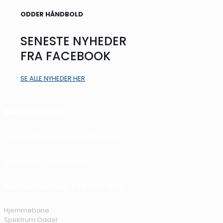
ODDER HÅNDBOLD
SENESTE NYHEDER
FRA FACEBOOK
SE ALLE NYHEDER HER
BEHOV FOR HJÆLP
Formand@odderhaandbold.dk
Tue Ejsing: +45 2812 1117
Karsten Geertsen: +45 2090 2030
Hjemmebane
Spektrum Odder