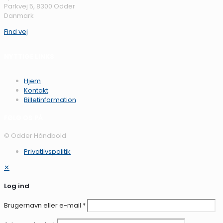
Parkvej 5, 8300 Odder
Danmark
Find vej
NYTTIGE LINKS
Hjem
Kontakt
Billetinformation
FØLG OS PÅ
© Odder Håndbold
Privatlivspolitik
✕
Log ind
Brugernavn eller e-mail
*