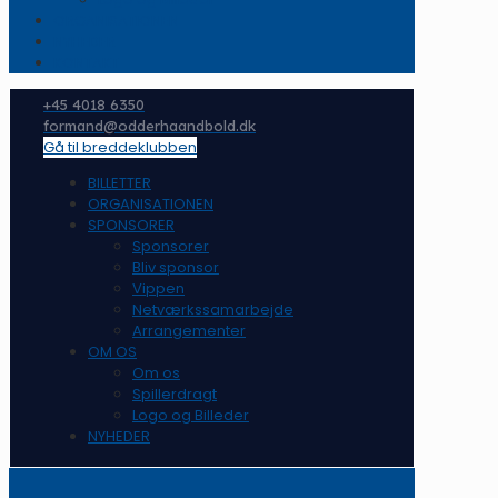
ORGANISATIONEN
NYHEDER
KONTAKT
+45 4018 6350
formand@odderhaandbold.dk
Gå til breddeklubben
BILLETTER
ORGANISATIONEN
SPONSORER
Sponsorer
Bliv sponsor
Vippen
Netværkssamarbejde
Arrangementer
OM OS
Om os
Spillerdragt
Logo og Billeder
NYHEDER