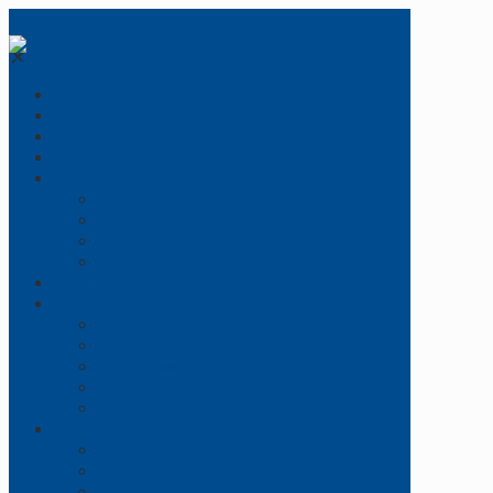
✕
TRUPPEN
TRÆNERE & LEDERE
STILLINGEN
KAMPPROGRAM
STATISTIKKER
Topscorer
Straffekast
Tilskuertal
Udvisninger
BILLETTER
SPONSORER
Sponsorer
Bliv sponsor
Netværkssamarbejde
Vippen
Arrangementer
OM OS
Om os
Spillerdragt
Logo og Billeder