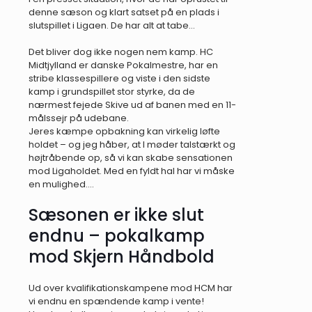
denne sæson og klart satset på en plads i
slutspillet i Ligaen. De har alt at tabe…
Det bliver dog ikke nogen nem kamp. HC
Midtjylland er danske Pokalmestre, har en
stribe klassespillere og viste i den sidste
kamp i grundspillet stor styrke, da de
nærmest fejede Skive ud af banen med en 11-
målssejr på udebane.
Jeres kæmpe opbakning kan virkelig løfte
holdet – og jeg håber, at I møder talstærkt og
højtråbende op, så vi kan skabe sensationen
mod Ligaholdet. Med en fyldt hal har vi måske
en mulighed….
Sæsonen er ikke slut
endnu – pokalkamp
mod Skjern Håndbold
Ud over kvalifikationskampene mod HCM har
vi endnu en spændende kamp i vente!