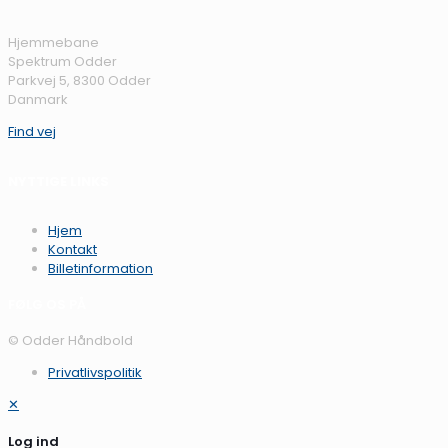
Hjemmebane
Spektrum Odder
Parkvej 5, 8300 Odder
Danmark
Find vej
NYTTIGE LINKS
Hjem
Kontakt
Billetinformation
FØLG OS PÅ
© Odder Håndbold
Privatlivspolitik
✕
Log ind