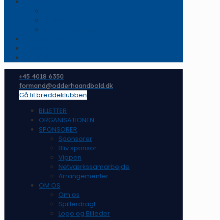
OM OS
Om os
Spillerdragt
Logo og Billeder
ORGANISATIONEN
NYHEDER
KONTAKT
+45 4018 6350
formand@odderhaandbold.dk
Gå til breddeklubben
BILLETTER
ORGANISATIONEN
SPONSORER
Sponsorer
Bliv sponsor
Vippen
Netværkssamarbejde
Arrangementer
OM OS
Om os
Spillerdragt
Logo og Billeder