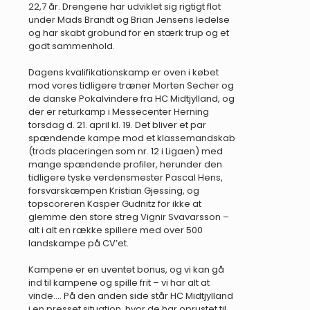
22,7 år. Drengene har udviklet sig rigtigt flot
under Mads Brandt og Brian Jensens ledelse
og har skabt grobund for en stærk trup og et
godt sammenhold.
Dagens kvalifikationskamp er oven i købet
mod vores tidligere træner Morten Secher og
de danske Pokalvindere fra HC Midtjylland, og
der er returkamp i Messecenter Herning
torsdag d. 21. april kl. 19. Det bliver et par
spændende kampe mod et klassemandskab
(trods placeringen som nr. 12 i Ligaen) med
mange spændende profiler, herunder den
tidligere tyske verdensmester Pascal Hens,
forsvarskæmpen Kristian Gjessing, og
topscoreren Kasper Gudnitz for ikke at
glemme den store streg Vignir Svavarsson –
alt i alt en række spillere med over 500
landskampe på CV’et.
Kampene er en uventet bonus, og vi kan gå
ind til kampene og spille frit – vi har alt at
vinde…. På den anden side står HC Midtjylland
i en presset situation, hvor de har oprustet til