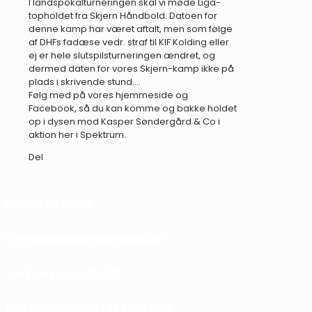
I landspokalturneringen skal vi møde Liga-
topholdet fra Skjern Håndbold. Datoen for
denne kamp har været aftalt, men som følge
af DHFs fadæse vedr. straf til KIF Kolding eller
ej er hele slutspilsturneringen ændret, og
dermed daten for vores Skjern-kamp ikke på
plads i skrivende stund….
Følg med på vores hjemmeside og
Facebook, så du kan komme og bakke holdet
op i dysen mod Kasper Søndergård & Co i
aktion her i Spektrum.
Del
BEHOV FOR HJÆLP
Formand@odderhaandbold.dk
Tue Ejsing: +45 2812 1117
Karsten Geertsen: +45 2090 2030