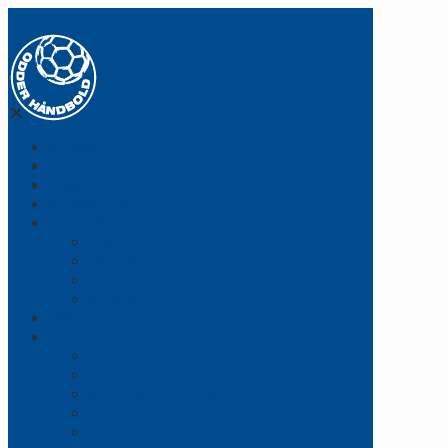
✕
TRUPPEN
TRÆNERE & LEDERE
STILLINGEN
KAMPPROGRAM
STATISTIKKER
Topscorer
Straffekast
Tilskuertal
Udvisninger
BILLETTER
SPONSORER
Sponsorer
Bliv sponsor
Netværkssamarbejde
Vippen
Arrangementer