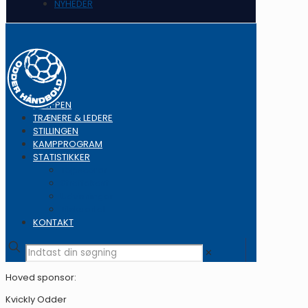
NYHEDER
TRUPPEN
TRÆNERE & LEDERE
STILLINGEN
KAMPPROGRAM
STATISTIKKER
Topscorer
Straffekast
Udvisninger
Tilskuertal
KONTAKT
✕
Hoved sponsor:
Kvickly Odder