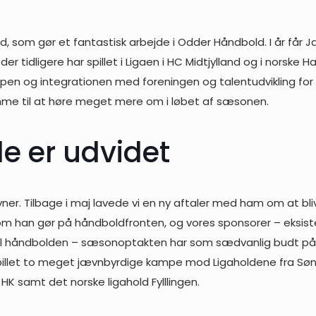
ed, som gør et fantastisk arbejde i Odder Håndbold. I år får 
r tidligere har spillet i Ligaen i HC Midtjylland og i norske 
pen og integrationen med foreningen og talentudvikling fo
komme til at høre meget mere om i løbet af sæsonen.
 er udvidet
ner. Tilbage i maj lavede vi en ny aftaler med ham om at bl
 som han gør på håndboldfronten, og vores sponsorer – eksi
til håndbolden – sæsonoptakten har som sædvanlig budt p
ar spillet to meget jævnbyrdige kampe mod Ligaholdene fra S
 samt det norske ligahold Fylllingen.