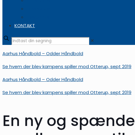
Straffekast
Udvisninger
Tilskuertal
KONTAKT
✕
Aarhus Håndbold – Odder Håndbold
Se hvem der blev kampens spiller mod Otterup, sept 2019
Aarhus Håndbold – Odder Håndbold
Se hvem der blev kampens spiller mod Otterup, sept 2019
En ny og spænde