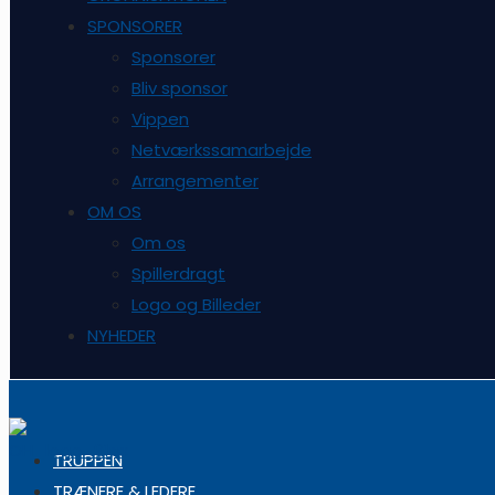
SPONSORER
Sponsorer
Bliv sponsor
Vippen
Netværkssamarbejde
Arrangementer
OM OS
Om os
Spillerdragt
Logo og Billeder
NYHEDER
TRUPPEN
TRÆNERE & LEDERE