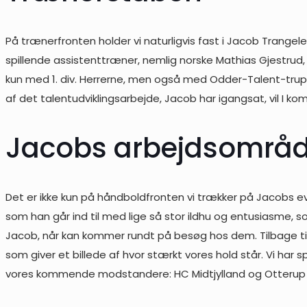
På trænerfronten holder vi naturligvis fast i Jacob Trangel
spillende assistenttræner, nemlig norske Mathias Gjestrud, de
kun med 1. div. Herrerne, men også med Odder-Talent-trup
af det talentudviklingsarbejde, Jacob har igangsat, vil I 
Jacobs arbejdsområde
Det er ikke kun på håndboldfronten vi trækker på Jacobs ev
som han går ind til med lige så stor ildhu og entusiasme,
Jacob, når kan kommer rundt på besøg hos dem. Tilbage 
som giver et billede af hvor stærkt vores hold står. Vi h
vores kommende modstandere: HC Midtjylland og Otterup HK