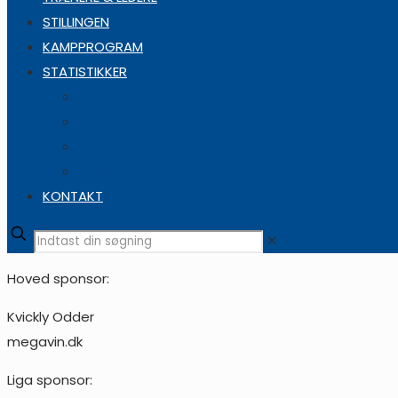
STILLINGEN
KAMPPROGRAM
STATISTIKKER
Topscorer
Straffekast
Udvisninger
Tilskuertal
KONTAKT
✕
Hoved sponsor:
Kvickly Odder
megavin.dk
Liga sponsor: