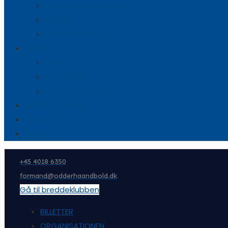
Netværkssamarbejde
Vippen
Arrangementer
OM OS
Om os
Spillerdragt
Logo og Billeder
ORGANISATIONEN
NYHEDER
KONTAKT
+45 4018 6350
formand@odderhaandbold.dk
Gå til breddeklubben
BILLETTER
ORGANISATIONEN