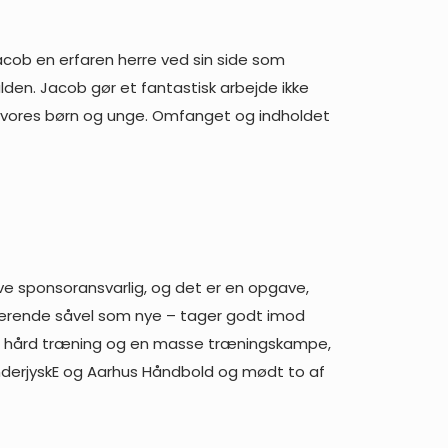
Jacob en erfaren herre ved sin side som
Halden. Jacob gør et fantastisk arbejde ikke
r vores børn og unge. Omfanget og indholdet
ive sponsoransvarlig, og det er en opgave,
sterende såvel som nye – tager godt imod
å hård træning og en masse træningskampe,
ønderjyskE og Aarhus Håndbold og mødt to af