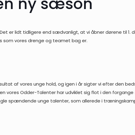
 en ny sæson
 lidt tidligere end sædvanligt, at vi åbner dørene til 1. di
 gas som vores drenge og teamet bag er.
sultat af vores unge hold, og igen i år sigter vi efter den beds
, men vores Odder-Talenter har udviklet sig flot i den forgan
nogle spændende unge talenter, som allerede i træningskampene