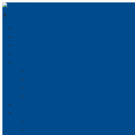
✕
TRUPPEN
TRÆNERE & LEDERE
STILLINGEN
KAMPPROGRAM
STATISTIKKER
Topscorer
Straffekast
Tilskuertal
Udvisninger
BILLETTER
SPONSORER
Sponsorer
Bliv sponsor