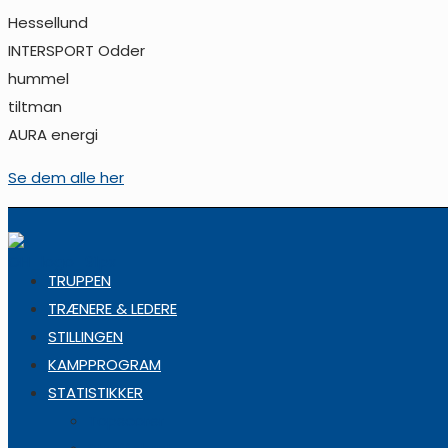
Hessellund
INTERSPORT Odder
hummel
tiltman
AURA energi
Se dem alle her
TRUPPEN
TRÆNERE & LEDERE
STILLINGEN
KAMPPROGRAM
STATISTIKKER
Topscorer