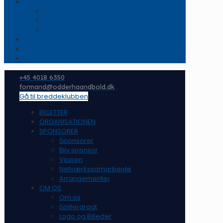
OM OS
Om os
Spillerdragt
Logo og Billeder
ORGANISATIONEN
NYHEDER
KONTAKT
+45 4018 6350
formand@odderhaandbold.dk
Gå til breddeklubben
BILLETTER
ORGANISATIONEN
SPONSORER
Sponsorer
Bliv sponsor
Vippen
Netværkssamarbejde
Arrangementer
OM OS
Om os
Spillerdragt
Logo og Billeder