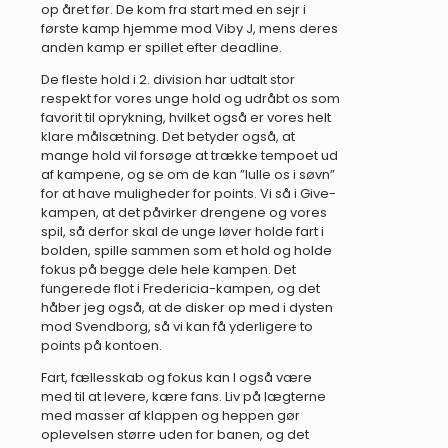
op året før. De kom fra start med en sejr i
første kamp hjemme mod Viby J, mens deres
anden kamp er spillet efter deadline.
De fleste hold i 2. division har udtalt stor
respekt for vores unge hold og udråbt os som
favorit til oprykning, hvilket også er vores helt
klare målsætning. Det betyder også, at
mange hold vil forsøge at trække tempoet ud
af kampene, og se om de kan ”lulle os i søvn”
for at have muligheder for points. Vi så i Give-
kampen, at det påvirker drengene og vores
spil, så derfor skal de unge løver holde fart i
bolden, spille sammen som et hold og holde
fokus på begge dele hele kampen. Det
fungerede flot i Fredericia-kampen, og det
håber jeg også, at de disker op med i dysten
mod Svendborg, så vi kan få yderligere to
points på kontoen.
Fart, fællesskab og fokus kan I også være
med til at levere, kære fans. Liv på lægterne
med masser af klappen og heppen gør
oplevelsen større uden for banen, og det