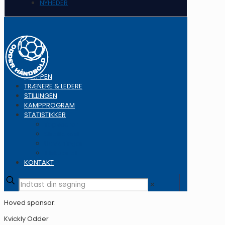
NYHEDER
TRUPPEN
TRÆNERE & LEDERE
STILLINGEN
KAMPPROGRAM
STATISTIKKER
Topscorer
Straffekast
Udvisninger
Tilskuertal
KONTAKT
✕
Hoved sponsor:
Kvickly Odder