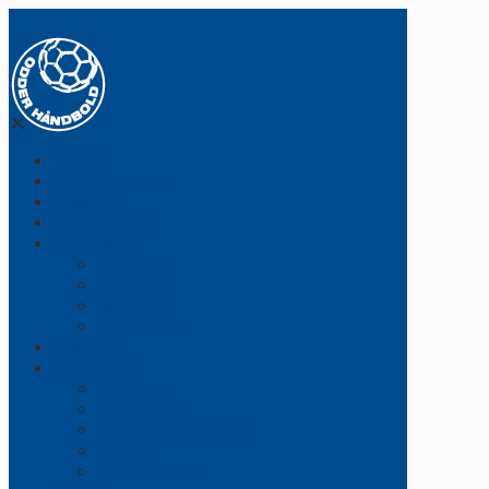
✕
TRUPPEN
TRÆNERE & LEDERE
STILLINGEN
KAMPPROGRAM
STATISTIKKER
Topscorer
Straffekast
Tilskuertal
Udvisninger
BILLETTER
SPONSORER
Sponsorer
Bliv sponsor
Netværkssamarbejde
Vippen
Arrangementer