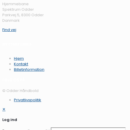
Hjemmebane
Spektrum Odder
Parkvej 5, 8300 Odder
Danmark
Find vej
NYTTIGE LINKS
Hjem
Kontakt
Billetinformation
FØLG OS PÅ
© Odder Håndbold
Privatlivspolitik
✕
Log ind