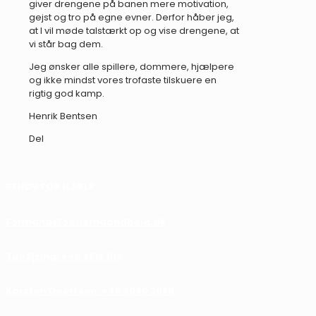
giver drengene på banen mere motivation,
gejst og tro på egne evner. Derfor håber jeg,
at I vil møde talstærkt op og vise drengene, at
vi står bag dem.
Jeg ønsker alle spillere, dommere, hjælpere
og ikke mindst vores trofaste tilskuere en
rigtig god kamp.
Henrik Bentsen
Del
BEHOV FOR HJÆLP
Formand@odderhaandbold.dk
Tue Ejsing: +45 2812 1117
Karsten Geertsen: +45 2090 2030