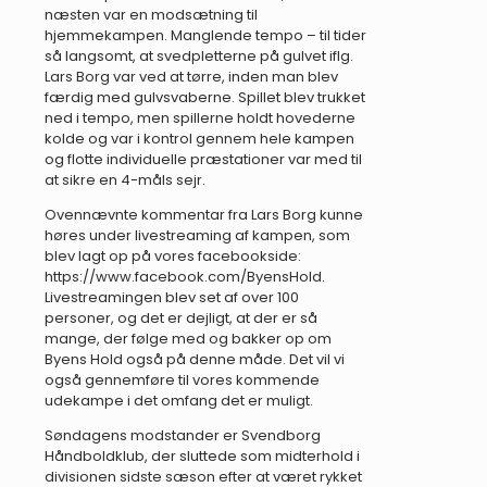
næsten var en modsætning til
hjemmekampen. Manglende tempo – til tider
så langsomt, at svedpletterne på gulvet iflg.
Lars Borg var ved at tørre, inden man blev
færdig med gulvsvaberne. Spillet blev trukket
ned i tempo, men spillerne holdt hovederne
kolde og var i kontrol gennem hele kampen
og flotte individuelle præstationer var med til
at sikre en 4-måls sejr.
Ovennævnte kommentar fra Lars Borg kunne
høres under livestreaming af kampen, som
blev lagt op på vores facebookside:
https://www.facebook.com/ByensHold.
Livestreamingen blev set af over 100
personer, og det er dejligt, at der er så
mange, der følge med og bakker op om
Byens Hold også på denne måde. Det vil vi
også gennemføre til vores kommende
udekampe i det omfang det er muligt.
Søndagens modstander er Svendborg
Håndboldklub, der sluttede som midterhold i
divisionen sidste sæson efter at været rykket