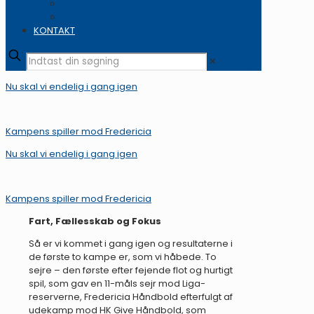
Udvisninger
Tilskuertal
KONTAKT
✕
Nu skal vi endelig i gang igen
Kampens spiller mod Fredericia
Nu skal vi endelig i gang igen
Kampens spiller mod Fredericia
Fart, Fællesskab og Fokus
Så er vi kommet i gang igen og resultaterne i
de første to kampe er, som vi håbede. To
sejre – den første efter fejende flot og hurtigt
spil, som gav en 11-måls sejr mod Liga-
reserverne, Fredericia Håndbold efterfulgt af
udekamp mod HK Give Håndbold, som