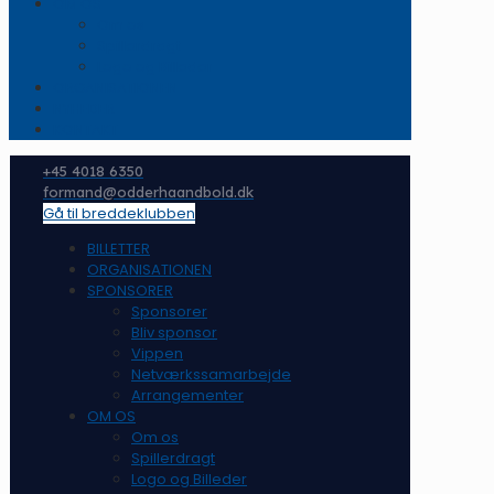
OM OS
Om os
Spillerdragt
Logo og Billeder
ORGANISATIONEN
NYHEDER
KONTAKT
+45 4018 6350
formand@odderhaandbold.dk
Gå til breddeklubben
BILLETTER
ORGANISATIONEN
SPONSORER
Sponsorer
Bliv sponsor
Vippen
Netværkssamarbejde
Arrangementer
OM OS
Om os
Spillerdragt
Logo og Billeder