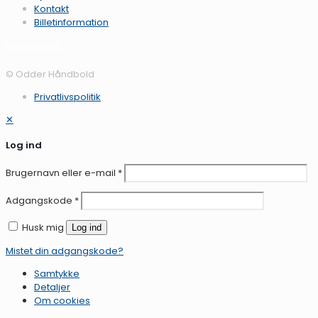
Kontakt
Billetinformation
FØLG OS PÅ
© Odder Håndbold
Privatlivspolitik
✕
Log ind
Brugernavn eller e-mail
*
Adgangskode
*
Husk mig
Log ind
Mistet din adgangskode?
Samtykke
Detaljer
Om
cookies