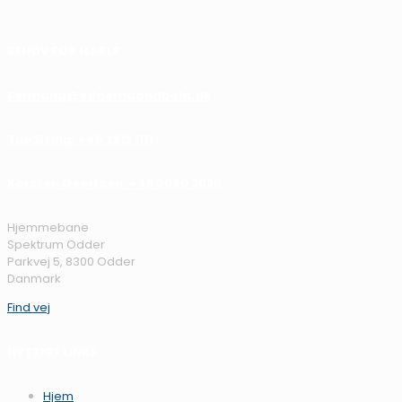
BEHOV FOR HJÆLP
Formand@odderhaandbold.dk
Tue Ejsing: +45 2812 1117
Karsten Geertsen: +45 2090 2030
Hjemmebane
Spektrum Odder
Parkvej 5, 8300 Odder
Danmark
Find vej
NYTTIGE LINKS
Hjem