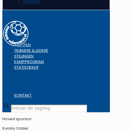
NYHEDER
TRUPPEN
TRÆNERE & LEDERE
STILLINGEN
KAMPPROGRAM
STATISTIKKER
Topscorer
Straffekast
Udvisninger
Tilskuertal
KONTAKT
✕
Hoved sponsor:
Kvickly Odder