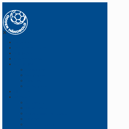
✕
TRUPPEN
TRÆNERE & LEDERE
STILLINGEN
KAMPPROGRAM
STATISTIKKER
Topscorer
Straffekast
Tilskuertal
Udvisninger
BILLETTER
SPONSORER
Sponsorer
Bliv sponsor
Netværkssamarbejde
Vippen
Arrangementer