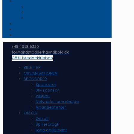
OM OS
Om os
Spillerdragt
Logo og Billeder
ORGANISATIONEN
NYHEDER
KONTAKT
+45 4018 6350
formand@odderhaandbold.dk
Gå til breddeklubben
BILLETTER
ORGANISATIONEN
SPONSORER
Sponsorer
Bliv sponsor
Vippen
Netværkssamarbejde
Arrangementer
OM OS
Om os
Spillerdragt
Logo og Billeder