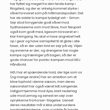
har flyttet sig meget fra den første kamp i
Ringsted, og der er virkelig kommet styrke i
såvel forsvaret som på målmandsposten. Det
har de sidste to kampe tydeligt vist – Simon
Sejr stod forrygende godt såvel mod
Sydhavsøerne som mod Skive, hvor Neupart
også kom godt med, ligesom forsvaret er i
klar fremgang. Nu skal vi have angrebet helt
op i gear og have samspillet til at glide i alle
faser, så er der uden tvivl en sejr på vej. Viljen
og evnerne er der, og drengene har nogle
kampe og træninger på bagen, så der er
gode chancer for points i kampen mod HØJ
Håndbold.
HØJ har et spændende hold, der lige som os
(og mange andre) har en ambition om at
blive tophold i denne sæson, men deres
sæsonstart har også været lidt svingende.
Uafgjort hjemme mod Ajax, klart nederlag
ude mod Lemvig og senest en sejr over
oprykkerne fra Korsør-Slagelse. Uanset
deres resultater må vi ikke undervurdere
nordsjællænderne, som vi sidste år havde