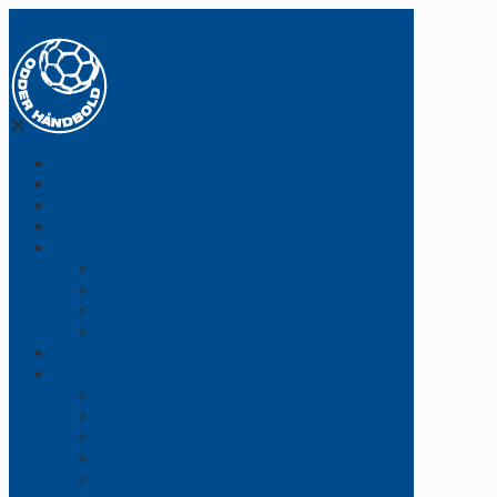
✕
TRUPPEN
TRÆNERE & LEDERE
STILLINGEN
KAMPPROGRAM
STATISTIKKER
Topscorer
Straffekast
Tilskuertal
Udvisninger
BILLETTER
SPONSORER
Sponsorer
Bliv sponsor
Netværkssamarbejde
Vippen
Arrangementer