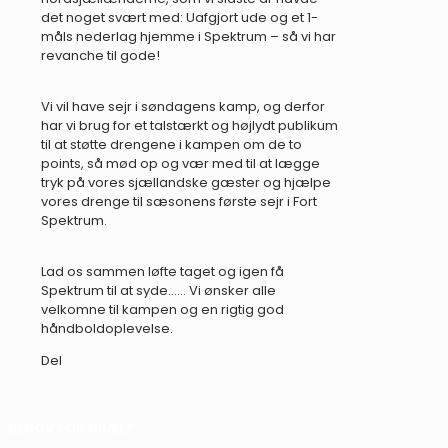
det noget svært med: Uafgjort ude og et 1-
måls nederlag hjemme i Spektrum – så vi har
revanche til gode!
Vi vil have sejr i søndagens kamp, og derfor
har vi brug for et talstærkt og højlydt publikum
til at støtte drengene i kampen om de to
points, så mød op og vær med til at lægge
tryk på vores sjællandske gæster og hjælpe
vores drenge til sæsonens første sejr i Fort
Spektrum.
Lad os sammen løfte taget og igen få
Spektrum til at syde…… Vi ønsker alle
velkomne til kampen og en rigtig god
håndboldoplevelse.
Del
BEHOV FOR HJÆLP