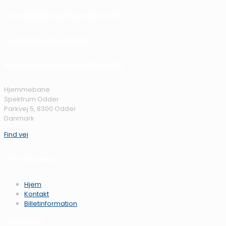
Formand@odderhaandbold.dk
Tue Ejsing: +45 2812 1117
Karsten Geertsen: +45 2090 2030
Hjemmebane
Spektrum Odder
Parkvej 5, 8300 Odder
Danmark
Find vej
NYTTIGE LINKS
Hjem
Kontakt
Billetinformation
FØLG OS PÅ