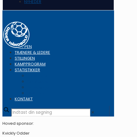
NYHEDER
TRUPPEN
TRÆNERE & LEDERE
STILLINGEN
KAMPPROGRAM
STATISTIKKER
Topscorer
Straffekast
Udvisninger
Tilskuertal
KONTAKT
✕
Hoved sponsor:
Kvickly Odder