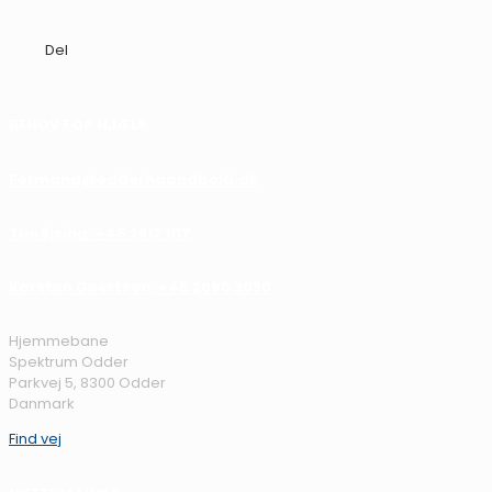
Del
BEHOV FOR HJÆLP
Formand@odderhaandbold.dk
Tue Ejsing: +45 2812 1117
Karsten Geertsen: +45 2090 2030
Hjemmebane
Spektrum Odder
Parkvej 5, 8300 Odder
Danmark
Find vej