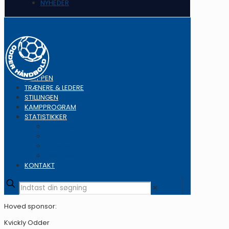
NYHEDER
TRUPPEN
TRÆNERE & LEDERE
STILLINGEN
KAMPPROGRAM
STATISTIKKER
Topscorer
Straffekast
Udvisninger
Tilskuertal
KONTAKT
✕
Hoved sponsor:
Kvickly Odder