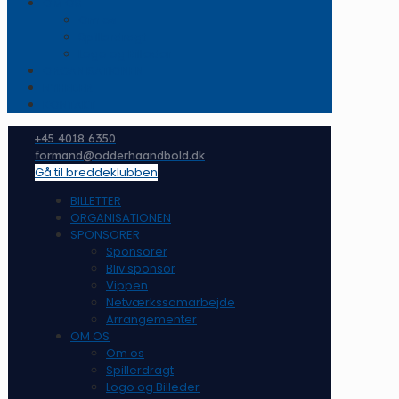
OM OS
Om os
Spillerdragt
Logo og Billeder
ORGANISATIONEN
NYHEDER
KONTAKT
+45 4018 6350
formand@odderhaandbold.dk
Gå til breddeklubben
BILLETTER
ORGANISATIONEN
SPONSORER
Sponsorer
Bliv sponsor
Vippen
Netværkssamarbejde
Arrangementer
OM OS
Om os
Spillerdragt
Logo og Billeder