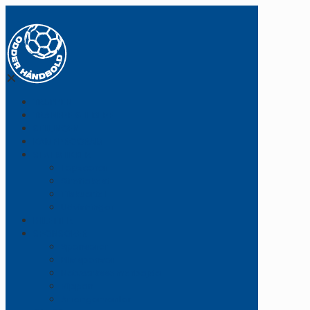
✕
TRUPPEN
TRÆNERE & LEDERE
STILLINGEN
KAMPPROGRAM
STATISTIKKER
Topscorer
Straffekast
Tilskuertal
Udvisninger
BILLETTER
SPONSORER
Sponsorer
Bliv sponsor
Netværkssamarbejde
Vippen
Arrangementer