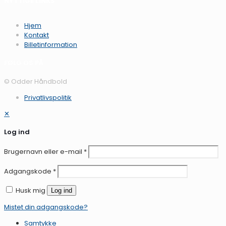
NYTTIGE LINKS
Hjem
Kontakt
Billetinformation
FØLG OS PÅ
© Odder Håndbold
Privatlivspolitik
✕
Log ind
Brugernavn eller e-mail
*
Adgangskode
*
Husk mig
Log ind
Mistet din adgangskode?
Samtykke