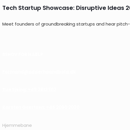
Tech Startup Showcase: Disruptive Ideas 
Meet founders of groundbreaking startups and hear pitch-
BEHOV FOR HJÆLP
Formand@odderhaandbold.dk
Tue Ejsing: +45 2812 1117
Karsten Geertsen: +45 2090 2030
Hjemmebane