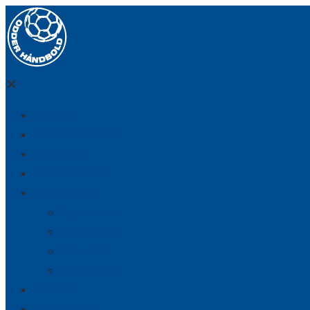
✕
TRUPPEN
TRÆNERE & LEDERE
STILLINGEN
KAMPPROGRAM
STATISTIKKER
Topscorer
Straffekast
Tilskuertal
Udvisninger
BILLETTER
SPONSORER