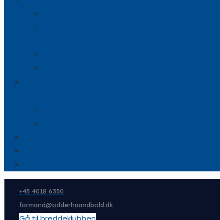
Sponsorer
Bliv sponsor
Netværkssamarbejde
Vippen
Arrangementer
OM OS
Om os
Spillerdragt
Logo og Billeder
ORGANISATIONEN
NYHEDER
KONTAKT
+45 4018 6350
formand@odderhaandbold.dk
Gå til breddeklubben