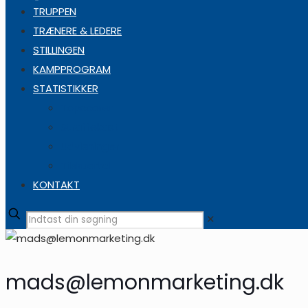
TRUPPEN
TRÆNERE & LEDERE
STILLINGEN
KAMPPROGRAM
STATISTIKKER
Topscorer
Straffekast
Udvisninger
Tilskuertal
KONTAKT
✕
mads@lemonmarketing.dk