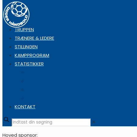
TRUPPEN
TRÆNERE & LEDERE
STILLINGEN
KAMPPROGRAM
STATISTIKKER
Topscorer
Straffekast
Udvisninger
Tilskuertal
KONTAKT
✕
Hoved sponsor: